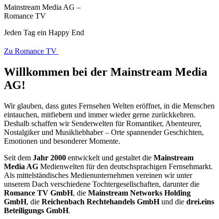
Mainstream Media AG –
M
Romance TV
H
Jeden Tag ein Happy End
H
Zu Romance TV
Z
Willkommen bei der Mainstream Media
AG!
Wir glauben, dass gutes Fernsehen Welten eröffnet, in die Menschen
eintauchen, mitfiebern und immer wieder gerne zurückkehren.
Deshalb schaffen wir Senderwelten für Romantiker, Abenteurer,
Nostalgiker und Musikliebhaber – Orte spannender Geschichten,
Emotionen und besonderer Momente.
Seit dem
Jahr 2000
entwickelt und gestaltet die
Mainstream
Media AG
Medienwelten für den deutschsprachigen Fernsehmarkt.
Als mittelständisches Medienunternehmen vereinen wir unter
unserem Dach verschiedene Tochtergesellschaften, darunter die
Romance TV GmbH
, die
Mainstream Networks Holding
GmbH
, die
Reichenbach Rechtehandels GmbH
und die
drei.eins
Beteiligungs GmbH
.