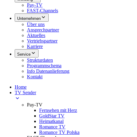
Pay-TV
FAST-Channels
Unternehmen
Über uns
Ansprechpartner
Aktuelles
Vertriebspartner
Karriere
Service
Strukturdaten
Programmschema
Info Datenanlieferung
Kontakt
Home
TV Sender
Pay-TV
Fernsehen mit Herz
GoldStar TV
Heimatkanal
Romance TV
Romance TV Polska