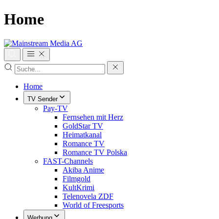
Home
Home
TV Sender
Pay-TV
Fernsehen mit Herz
GoldStar TV
Heimatkanal
Romance TV
Romance TV Polska
FAST-Channels
Akiba Anime
Filmgold
KultKrimi
Telenovela ZDF
World of Freesports
Werbung